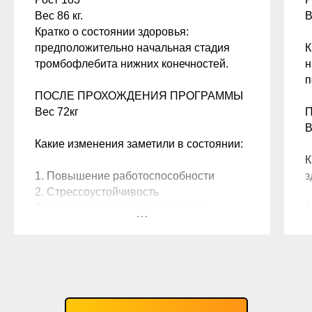
Вес 86 кг.
В
Кратко о состоянии здоровья:
предположительно начальная стадия
К
тромбофлебита нижних конечностей.
н
п
ПОСЛЕ ПРОХОЖДЕНИЯ ПРОГРАММЫ
Вес 72кг
В
Какие изменения заметили в состоянии:
К
1. Повышение работоспособности
з
2. Стрессоустойчивость
3. Устойчивость эмоционального
1
состояния
2
4. Ушел лишний вес
3
5. Ушли признаки тромбофлебита
на одной ноге (причем в начале курса),
К
остались признаки тромбофлебита
на второй ноге
П