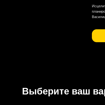
Исцелит
планиро
Василиш
Выберите ваш ва