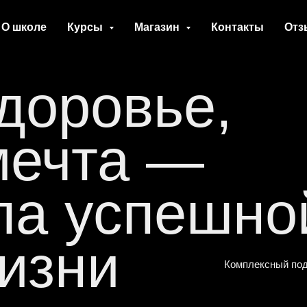
О школе
Курсы
Магазин
Контакты
Отз
доровье,
мечта —
па успешно
изни
Комплексный по